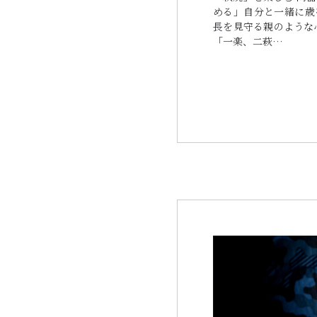
める」自分と一緒に歳
長を見守る親のような
「一楽、二萩…